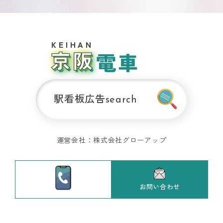
運営サイト
大阪メトロ
関
の交通広告
西
京阪電車
おおさ
エ
リ
か
ア
SUBWAY
の
交
駅看板広告
search
通
広
告
関
運営会社：
株式会社グローアップ
西
の
交
通
お問い合わせ
広
告