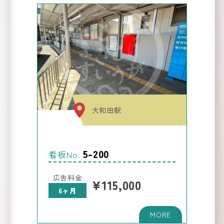
路線図
か
看板
ら
を
探す
Route Map
大和田駅
5-200
看板No.
看板
新
の
着情報
広告料金
¥115,000
6ヶ月
NEW
arrival