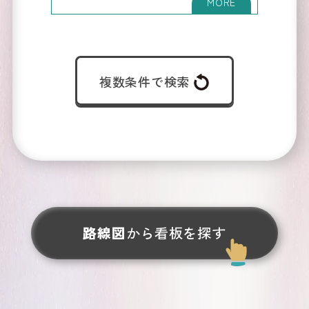
京阪
の他
広告
の
KEIHAN
Media
複数条件で検索
Contact
路線図
から看板を探す
お問い合わせ