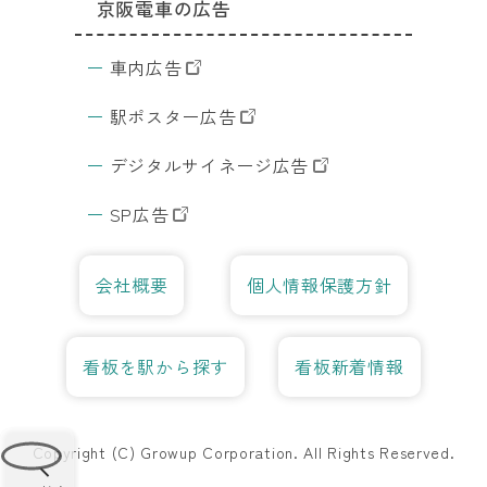
京阪電車の広告
JR東日本の
全
車内広告
広告
国
東京の
の
DS
駅ポスター広告
交通広
検
告
索
デジタルサイネージ広告
サ
イ
SP広告
ト
デ
ジ
会社概要
個人情報保護方針
サ
イ
看板を駅から探す
看板新着情報
Copyright (C) Growup Corporation.
All Rights Reserved.