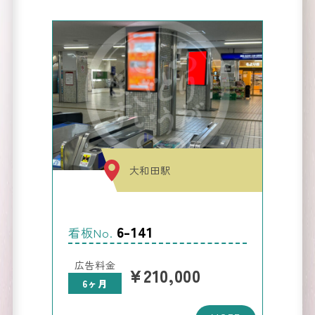
運営会
社
Company
大和田駅
6-141
看板No.
広告料金
¥210,000
6ヶ月