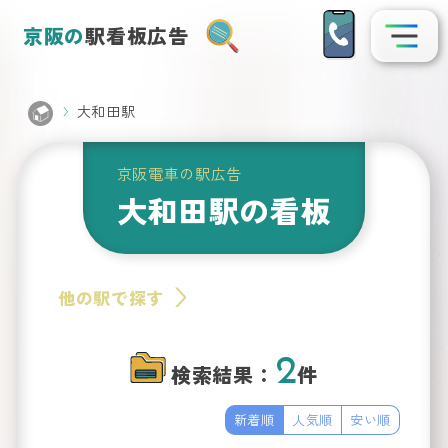
京阪の
駅看板広告
大和田駅
駅名
から
看板
探
京阪電車の駅広告
を
大和田駅の看板
す
Search
他の駅で探す
2
検索結果：
件
新着順
人気順
安い順