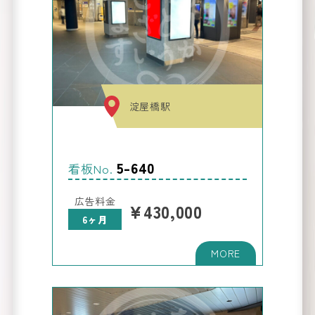
淀屋橋駅
路線図
か
看板
5-640
ら
を
看板No.
探す
広告料金
Route Map
¥430,000
6ヶ月