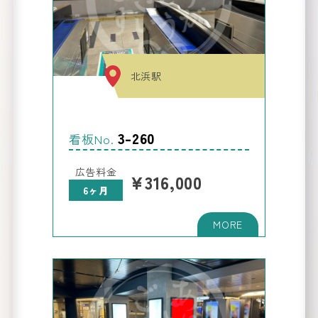
駅名
から
看板
探
を
北浜駅
す
Search
3-260
看板No.
広告料金
¥316,000
6ヶ月