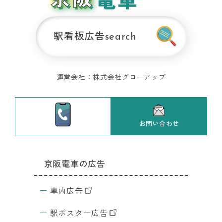
JR東日本の
全
広告
国
東京の
の
DS
駅看板広告
交通広
search
検
告
索
サ
イ
運営会社：
株式会社グローアップ
ト
デ
ジ
サ
お問い合わせ
イ
京阪電車の広告
車内広告
駅ポスター広告