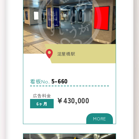
淀屋橋駅
5-660
看板No.
広告料金
¥430,000
6ヶ月