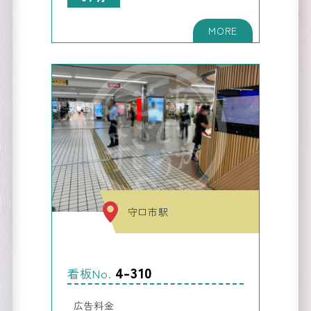
京阪
の他
広告
の
KEIHAN
Media
守口市駅
4-310
看板No.
広告料金