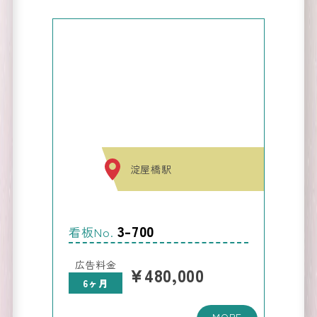
淀屋橋駅
3-700
看板No.
広告料金
¥480,000
6ヶ月