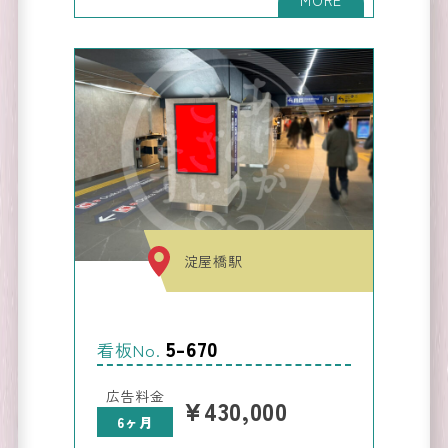
運営会
社
Company
淀屋橋駅
5-670
看板No.
広告料金
¥430,000
6ヶ月