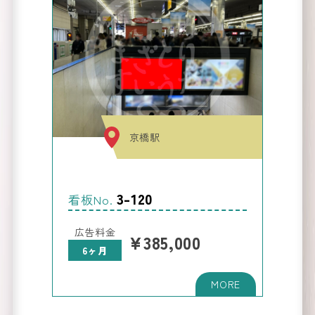
京橋駅
3-120
看板No.
広告料金
¥385,000
看板
新
の
6ヶ月
着情報
NEW
arrival