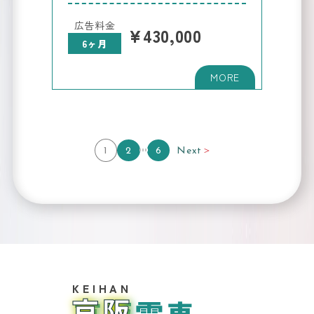
大阪メトロ
関
広告料金
¥430,000
の交通広告
西
6ヶ月
おおさ
エ
リ
か
ア
SUBWAY
の
交
通
広
告
1
2
6
Next
関
西
の
交
通
広
告
京阪電車