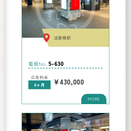
淀屋橋駅
5-630
看板No.
広告料金
¥430,000
6ヶ月