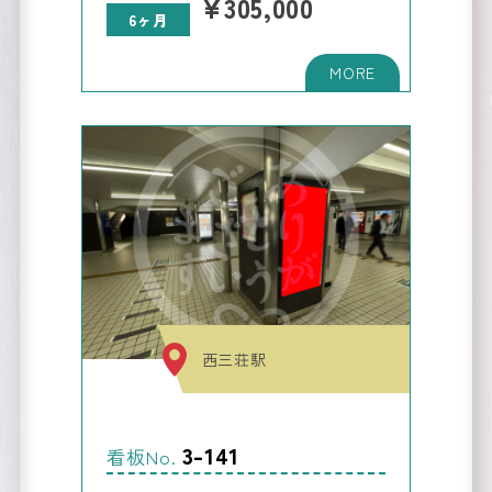
¥305,000
6ヶ月
西三荘駅
3-141
看板No.