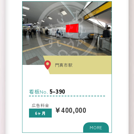
門真市駅
5-390
看板No.
広告料金
¥400,000
6ヶ月