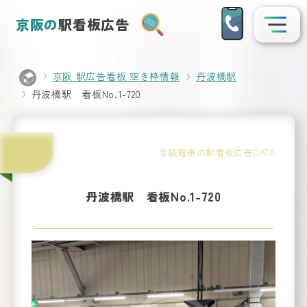
京阪の
駅看板広告
京阪 駅広告看板 空き枠情報
丹波橋駅
丹波橋駅 看板No.1-720
駅名
から
看板
探
京阪電車の駅看板広告DATA
を
す
丹波橋駅 看板No.1-720
Search