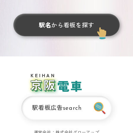
お問い合わせ
駅名
から看板を探す
運営サイト
大阪メトロ
関
の交通広告
西
おおさ
エ
リ
か
ア
京阪電車
SUBWAY
の
交
通
広
告
駅看板広告
search
関
西
の
運営会社：
株式会社グローアップ