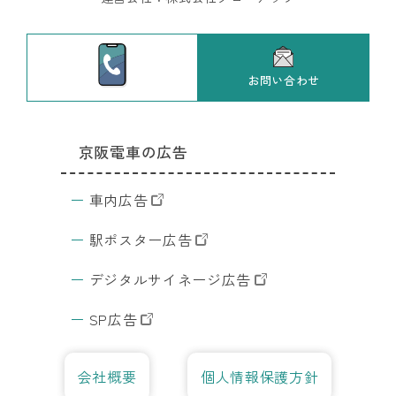
交
通
広
告
お問い合わせ
JR東日本の
全
京阪電車の広告
広告
国
東京の
の
DS
交通広
車内広告
検
告
索
駅ポスター広告
サ
イ
ト
デジタルサイネージ広告
デ
ジ
SP広告
サ
イ
会社概要
個人情報保護方針