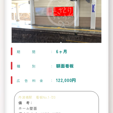
路線図
か
看板
ら
を
6ヶ月
期間
探す
Route Map
額面看板
種別
122,000円
広告料金
丹波橋駅 看板No.1-720
備 考：
ホーム壁面