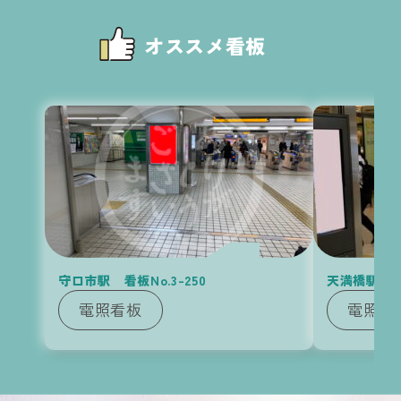
京阪
の他
広告
オススメ看板
の
KEIHAN
Media
守口市駅 看板No.3-250
天満橋駅 看板
電照看板
電照看
Contact