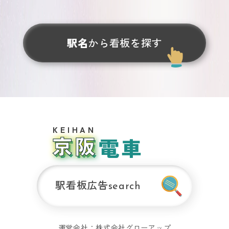
お問い合わせ
駅名
から看板を探す
運営サイト
大阪メトロ
関
の交通広告
西
おおさ
エ
リ
か
ア
京阪電車
SUBWAY
の
交
通
広
告
駅看板広告
search
関
西
の
運営会社：
株式会社グローアップ