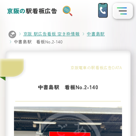
京阪の
駅看板広告
京阪 駅広告看板 空き枠情報
中書島駅
中書島駅 看板No.2-140
駅名
から
看板
探
京阪電車の駅看板広告DATA
を
す
中書島駅 看板No.2-140
Search