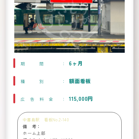
路線図
か
看板
ら
を
6ヶ月
期間
探す
Route Map
額面看板
種別
115,000円
広告料金
中書島駅 看板No.2-140
備 考：
ホーム上部