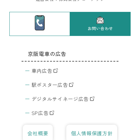
交
通
広
告
お問い合わせ
JR東日本の
全
京阪電車の広告
広告
国
東京の
の
DS
交通広
車内広告
検
告
索
駅ポスター広告
サ
イ
ト
デジタルサイネージ広告
デ
ジ
SP広告
サ
イ
会社概要
個人情報保護方針