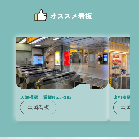
京阪
の他
広告
オススメ看板
の
KEIHAN
Media
天満橋駅 看板No.5-983
出町柳駅 看板
電照看板
電照看
Contact