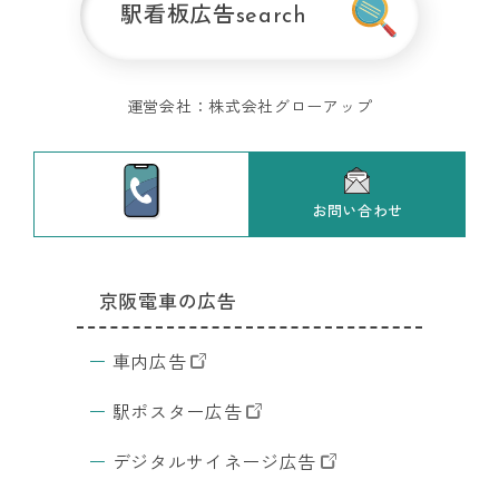
駅看板広告
search
関
西
の
運営会社：
株式会社グローアップ
交
通
広
告
お問い合わせ
JR東日本の
全
広告
国
京阪電車の広告
東京の
の
DS
交通広
車内広告
検
告
索
サ
駅ポスター広告
イ
ト
デジタルサイネージ広告
デ
ジ