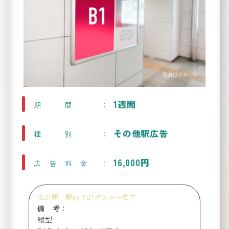
路線図
か
1週間
期間
看板
ら
を
探す
その他駅広告
種別
Route Map
16,000円
広告料金
北浜駅 駅貼りB1ポスター広告
備 考：
縦型