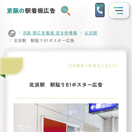
京阪の
駅看板広告
京阪 駅広告看板 空き枠情報
北浜駅
北浜駅 駅貼りB1ポスター広告
駅名
から
京阪電車の駅看板広告DATA
看板
探
を
す
北浜駅 駅貼りB1ポスター広告
Search