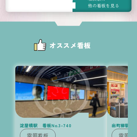
他の看板を見る
京阪
の他
広告
の
オススメ看板
KEIHAN
Media
淀屋橋駅 看板No.3-740
出町柳駅 看板
電照看板
電照看