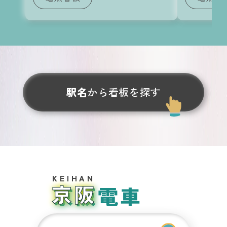
Contact
お問い合わせ
駅名
から看板を探す
運営サイト
大阪メトロ
関
の交通広告
西
おおさ
エ
リ
か
ア
SUBWAY
京阪電車
の
交
通
広
告