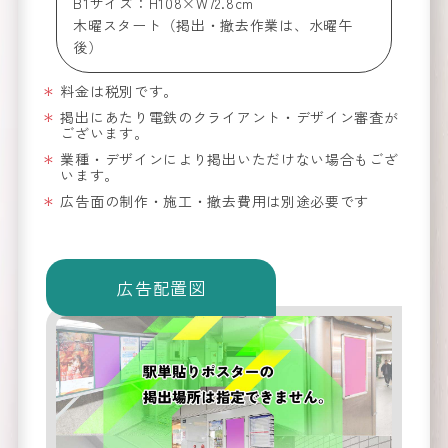
B1サイズ：H108×W72.8cm
木曜スタート（掲出・撤去作業は、水曜午
後）
料金は税別です。
掲出にあたり電鉄のクライアント・デザイン審査が
ございます。
業種・デザインにより掲出いただけない場合もござ
看板
新
の
います。
着情報
広告面の制作・施工・撤去費用は別途必要です
NEW
arrival
広告配置図