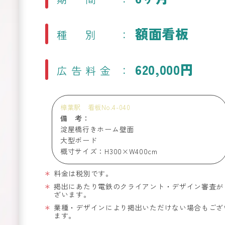
額面看板
種別
620,000円
広告料金
樟葉駅 看板No.4-040
備 考：
淀屋橋行きホーム壁面
大型ボード
概寸サイズ：H300×W400cm
料金は税別です。
掲出にあたり電鉄のクライアント・デザイン審査が
ざいます。
業種・デザインにより掲出いただけない場合もござ
ます。