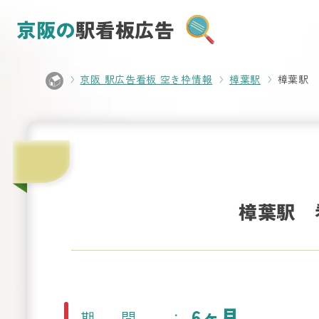
京阪の
駅看板広告
京阪 駅広告看板 空き枠情報
樟葉駅
樟葉駅 看
樟葉駅 看
6ヶ月
期間