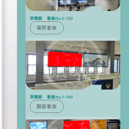
京橋駅 看板No.3-120
電照看板
路線図
看板
探す
から
を
Route Map
京橋駅 看板No.1-180
額面看板