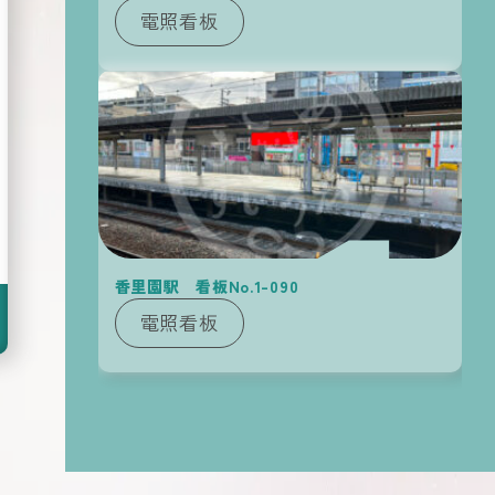
電照看板
香里園駅 看板No.1-090
京阪
広告
電照看板
の他の
KEIHAN Media