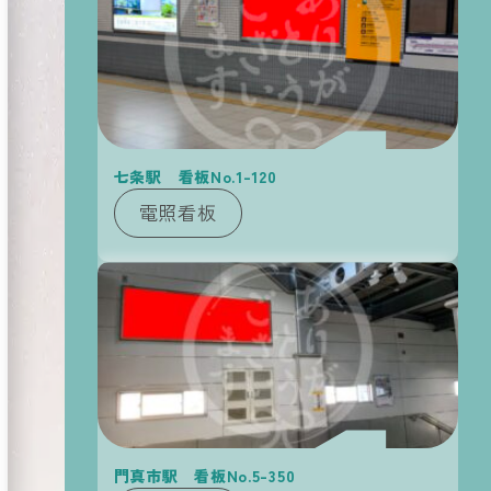
看板
新着情報
の
NEW arrival
七条駅 看板No.1-120
電照看板
運営会社
Company
門真市駅 看板No.5-350